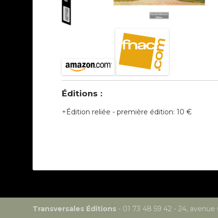
Éditions :
Édition reliée
-
première édition
:
10 €
Transversales Éditions
- 01 73 48 59 42 - 24, avenue